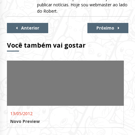
publicar notícias. Hoje sou webmaster ao lado
do Robert.
Continue
Anterior
Próximo
Lendo
Você também vai gostar
13/05/2012
Novo Preview