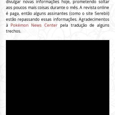
divulgar novas informações hoje, prometendo soltar
aos poucos mais coisas durante o mês. A revista online
é paga, então alguns assinantes (como o site Serebii)
estão repassando essas informações. Agradecimentos
à
Pokémon News Center
pela tradução de alguns
trechos.