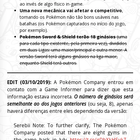
ao invés de algo físico in-game.
Uma nova mecânica vai afetar o competitivo
,
tornando os Pokémon não tão bons usáveis nas
batalhas (os Pokémon capturados no início do jogo,
por exemplo).
Pokémon Sword & Shield terão 18 ginásios
(uma
para cada tipo existente, pela primeira vez), divididos
em duas Ligas: uma maior/principal e outra menor. A
versão Sword terá alguns ginásios na liga maior,
enquanto Shield terá outros.
EDIT (03/10/2019):
A Pokémon Company entrou em
contato com a Game Informer para dizer que esta
informação estava incorreta.
O número de ginásios será
semelhante ao dos jogos anteriores
(ou seja, 8), apenas
haverá diferenças entre eles dependendo da versão:
Serebii Note: To further clarify, The Pokémon
Company posted that there are eight gyms in
the game back in July
https://t.co/gDbXkHSvkT