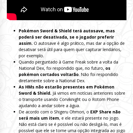
Pokémon Sword & Shield terá autosave, mas
poderá ser desativada, se o jogador preferir
assim.
O autosave é algo prático, mas dar a opção de
desativar será útil para quem quer capturar lendários,
por exemplo.
Quando perguntado à Game Freak sobre a volta da
National Dex, foi respondido que, no futuro,
os
pokémon cortados voltarão
. Não foi respondido
diretamente sobre a National Dex.
As HMs não estarão presentes em Pokémon
Sword & Shield.
Já vimos em notícias anteriores sobre
o transporte usando Corviknight ou o Rotom Phone
ajudando a andar sobre a água.
De acordo com o Shigeru Ohmori, o
EXP Share não
será mais um item
, e ele estará presente no jogo.
Não está claro se é possível ou não desligá-lo, mas é
possível que ele se torne uma opção integrada ao jogo