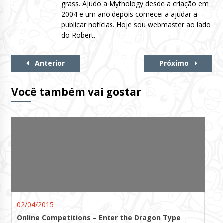
grass. Ajudo a Mythology desde a criação em
2004 e um ano depois comecei a ajudar a
publicar notícias. Hoje sou webmaster ao lado
do Robert.
Continue
Anterior
Próximo
Lendo
Você também vai gostar
02/04/2015
Online Competitions – Enter the Dragon Type