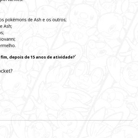
os pokémons de Ash e os outros;
e Ash;
s;
iovanni;
ermelho.
‘
 fim, depois de 15 anos de atividade?
ocket?