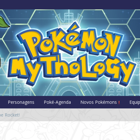
Pokémon Myt
Personagens
Poké-Agenda
Novos Pokémons
Equi
e Rocket!