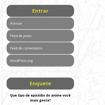
Entrar
Acessar
Feed de posts
Feed de comentários
WordPress.org
Enquete
Que tipo de episódio do anime você
mais gosta?