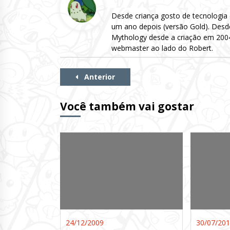
Desde criança gosto de tecnologia
um ano depois (versão Gold). Desd
Mythology desde a criação em 2004 
webmaster ao lado do Robert.
Continue
Anterior
Lendo
Você também vai gostar
24/12/2009
30/07/20