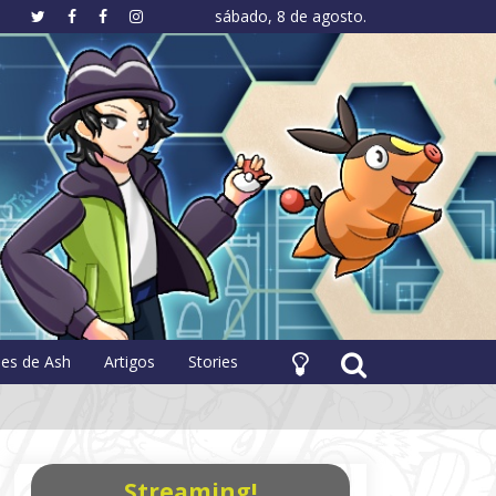
sábado, 8 de agosto.
hology
pes de Ash
Artigos
Stories
Streaming!