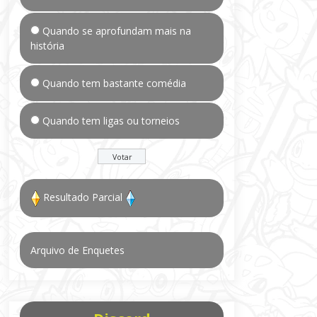
Quando se aprofundam mais na
história
Quando tem bastante comédia
Quando tem ligas ou torneios
Resultado Parcial
Arquivo de Enquetes