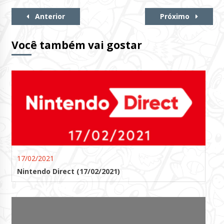
Continue
Anterior
Próximo
Lendo
Você também vai gostar
17/02/2021
Nintendo Direct (17/02/2021)