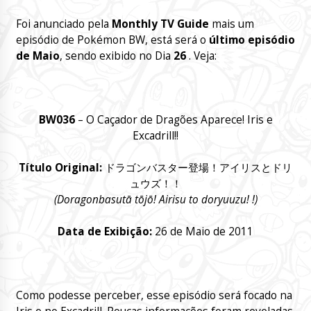
Foi anunciado pela
Monthly TV Guide
mais um
episódio de Pokémon BW, está será o
último episódio
de Maio
, sendo exibido no Dia
26
. Veja:
BW036
– O Caçador de Dragões Aparece! Iris e
Excadrill!!
Título Original
:
ドラゴンバスター登場！アイリスとドリ
ュウズ！！
(Doragonbasutā tōjō! Airisu to doryuuzu! !)
Data de Exibição:
26 de Maio de 2011
Como podesse perceber, esse episódio será focado na