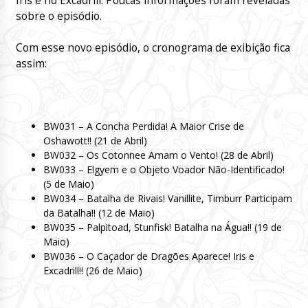
Iris e no Excadrill. Poucas informações foram reveladas
sobre o episódio.
Com esse novo episódio, o cronograma de exibição fica
assim:
BW031 – A Concha Perdida! A Maior Crise de
Oshawott!! (21 de Abril)
BW032 – Os Cotonnee Amam o Vento! (28 de Abril)
BW033 – Elgyem e o Objeto Voador Não-Identificado!
(5 de Maio)
BW034 – Batalha de Rivais! Vanillite, Timburr Participam
da Batalha!! (12 de Maio)
BW035 – Palpitoad, Stunfisk! Batalha na Água!! (19 de
Maio)
BW036
– O Caçador de Dragões Aparece! Iris e
Excadrill!! (26 de Maio)