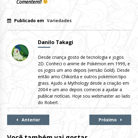
Comentem!!
Publicado em
Variedades
Danilo Takagi
Desde criança gosto de tecnologia e jogos
2D. Conheci o anime de Pokémon em 1999, e
os jogos um ano depois (versão Gold). Desde
então amo Chikorita e outros pokémon tipo
grass. Ajudo a Mythology desde a criação em
2004 e um ano depois comecei a ajudar a
publicar notícias. Hoje sou webmaster ao lado
do Robert.
Continue
Anterior
Próximo
Lendo
Você também vai gostar