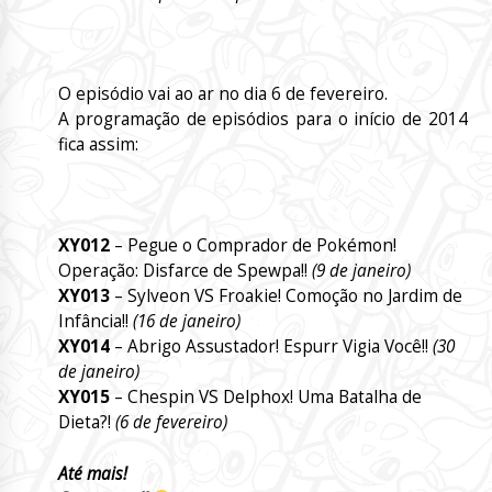
O episódio vai ao ar no dia 6 de fevereiro.
A programação de episódios para o início de 2014
fica assim:
XY012
– Pegue o Comprador de Pokémon!
Operação: Disfarce de Spewpa!!
(9 de janeiro
)
XY013
– Sylveon VS Froakie! Comoção no Jardim de
Infância!!
(16 de
janeiro
)
XY014
– Abrigo Assustador! Espurr Vigia Você!!
(30
de
janeiro
)
XY015
– Chespin VS Delphox! Uma Batalha de
Dieta?!
(6 de fevereiro
)
Até mais!