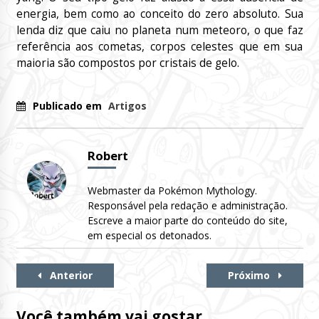
energia, bem como ao conceito do zero absoluto. Sua
lenda diz que caiu no planeta num meteoro, o que faz
referência aos cometas, corpos celestes que em sua
maioria são compostos por cristais de gelo.
Publicado em
Artigos
Robert
Webmaster da Pokémon Mythology.
Responsável pela redação e administração.
Escreve a maior parte do conteúdo do site,
em especial os detonados.
Continue
Anterior
Próximo
Lendo
Você também vai gostar