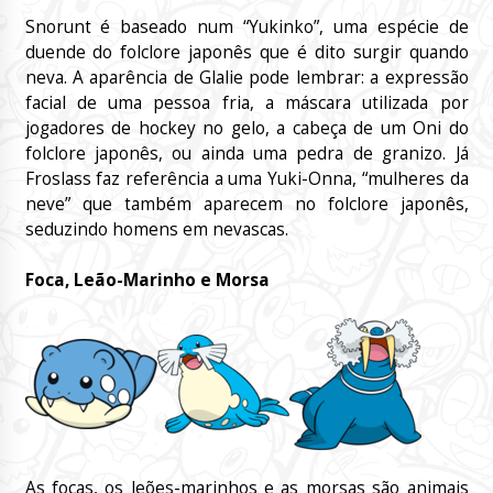
Snorunt é baseado num “Yukinko”, uma espécie de
duende do folclore japonês que é dito surgir quando
neva. A aparência de Glalie pode lembrar: a expressão
facial de uma pessoa fria, a máscara utilizada por
jogadores de hockey no gelo, a cabeça de um Oni do
folclore japonês, ou ainda uma pedra de granizo. Já
Froslass faz referência a uma Yuki-Onna, “mulheres da
neve” que também aparecem no folclore japonês,
seduzindo homens em nevascas.
Foca, Leão-Marinho e Morsa
As focas, os leões-marinhos e as morsas são animais