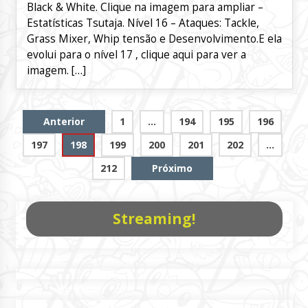
Black & White. Clique na imagem para ampliar –
Estatísticas Tsutaja. Nível 16 – Ataques: Tackle,
Grass Mixer, Whip tensão e Desenvolvimento.E ela
evolui para o nível 17 , clique aqui para ver a
imagem. […]
Paginação
Anterior
1
…
194
195
196
de
197
198
199
200
201
202
…
posts
212
Próximo
Streaming!