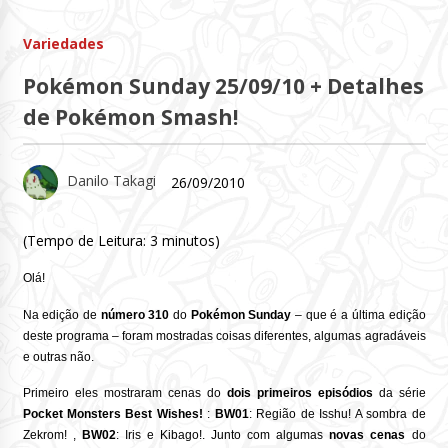
Variedades
Pokémon Sunday 25/09/10 + Detalhes
de Pokémon Smash!
Danilo Takagi
26/09/2010
(Tempo de Leitura:
3
minutos)
Olá!
Na edição de
número 310
do
Pokémon Sunday
– que é a última edição
deste programa – foram mostradas coisas diferentes, algumas agradáveis
e outras não.
Primeiro eles mostraram cenas do
dois primeiros episódios
da série
Pocket Monsters Best Wishes!
:
BW01
:
Região de Isshu!
A sombra de
Zekrom!
,
BW02
:
Iris e Kibago!
.
Junto com algumas
novas cenas
do