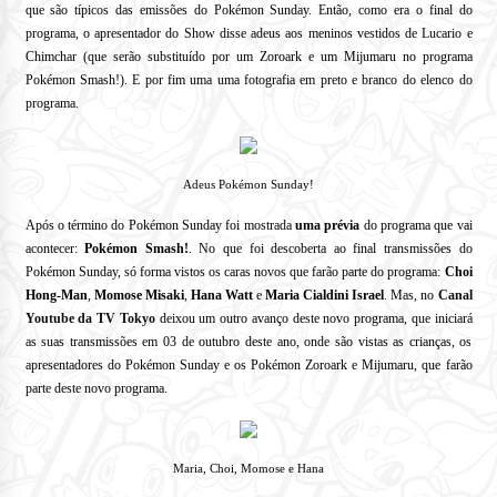
que são típicos das emissões do Pokémon Sunday.
Então, como era o final do
programa, o apresentador do Show disse adeus aos meninos vestidos de Lucario e
Chimchar (que serão substituído por um Zoroark e um Mijumaru no programa
Pokémon Smash!).
E por fim uma uma fotografia em preto e branco do elenco do
programa.
Adeus Pokémon Sunday!
Após o término do Pokémon Sunday foi mostrada
uma prévia
do programa que vai
acontecer:
Pokémon Smash!
.
No que foi descoberta ao final transmissões do
Pokémon Sunday, só forma vistos os caras novos que farão parte do programa:
Choi
Hong-Man
,
Momose Misaki
,
Hana Watt
e
Maria Cialdini Israel
.
Mas, no
Canal
Youtube da TV Tokyo
deixou um outro avanço deste novo programa, que iniciará
as suas transmissões em 03 de outubro deste ano, onde são vistas as crianças, os
apresentadores do Pokémon Sunday e os Pokémon Zoroark e Mijumaru, que farão
parte deste novo programa.
Maria, Choi, Momose e Hana