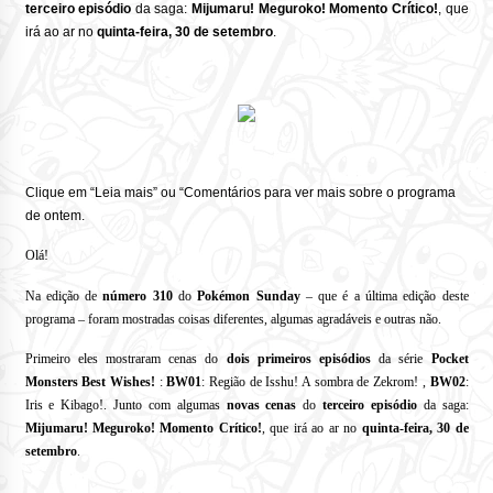
terceiro episódio
da saga:
Mijumaru!
Meguroko! Momento Crítico!
, que
irá ao ar no
quinta-feira, 30 de setembro
.
Clique em “Leia mais” ou “Comentários para ver mais sobre o programa
de ontem.
Olá!
Na edição de
número 310
do
Pokémon Sunday
– que é a última edição deste
programa – foram mostradas coisas diferentes, algumas agradáveis e outras não.
Primeiro eles mostraram cenas do
dois primeiros episódios
da série
Pocket
Monsters Best Wishes!
:
BW01
:
Região de Isshu!
A sombra de Zekrom!
,
BW02
:
Iris e Kibago!
.
Junto com algumas
novas cenas
do
terceiro episódio
da saga:
Mijumaru!
Meguroko! Momento Crítico!
, que irá ao ar no
quinta-feira, 30 de
setembro
.