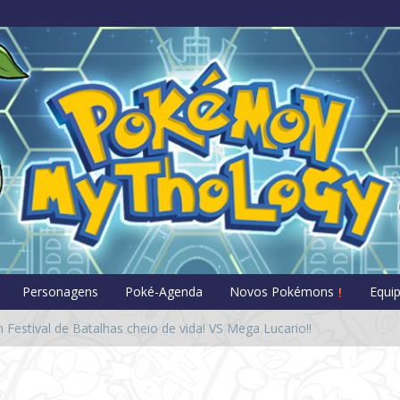
Pokémon Myt
Personagens
Poké-Agenda
Novos Pokémons
Equi
Festival de Batalhas cheio de vida! VS Mega Lucario!!