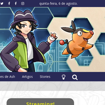
quinta-feira, 6 de agosto.
hology
pes de Ash
Artigos
Stories
Streaming!