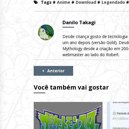
Tags #
Anime
#
Download
#
Legendado
#
Danilo Takagi
Desde criança gosto de tecnologia
um ano depois (versão Gold). Desd
Mythology desde a criação em 2004 
webmaster ao lado do Robert.
Continue
Anterior
Lendo
Você também vai gostar