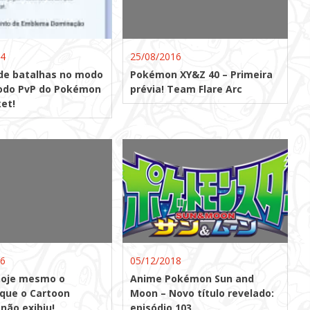
24
25/08/2016
de batalhas no modo
Pokémon XY&Z 40 – Primeira
odo PvP do Pokémon
prévia! Team Flare Arc
et!
16
05/12/2018
hoje mesmo o
Anime Pokémon Sun and
 que o Cartoon
Moon – Novo título revelado:
não exibiu!
episódio 103