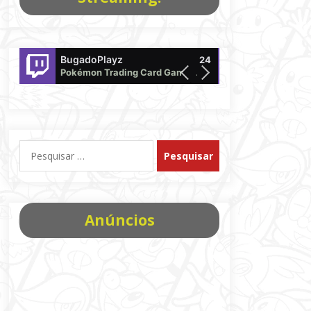
BugadoPlayz
DaniloTakagi
24
Pokémon Trading Card Game Live
offline
Pesquisar
por:
Anúncios