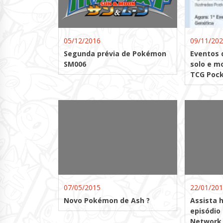
05/12/2016
09/11/20
Segunda prévia de Pokémon
Eventos 
SM006
solo e m
TCG Pock
07/05/2015
22/01/20
Novo Pokémon de Ash ?
Assista 
episódio
Network 