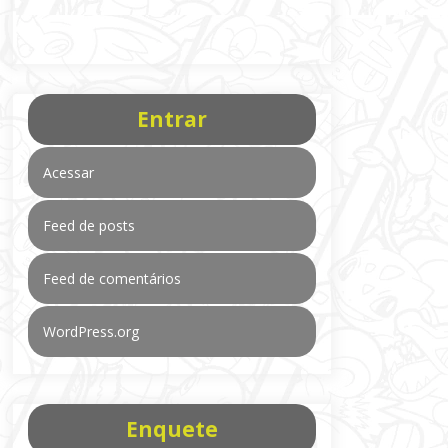
Entrar
Acessar
Feed de posts
Feed de comentários
WordPress.org
Enquete