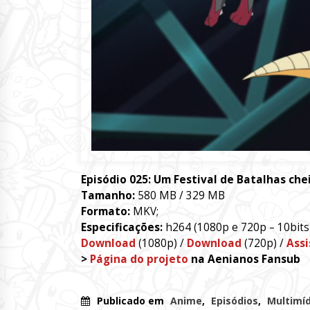
Episódio 025: Um Festival de Batalhas chei
Tamanho:
580 MB / 329 MB
Formato:
MKV;
Especificações:
h264 (1080p e 720p – 10bits)
Download
(1080p) /
Download
(720p) /
Assi
>
Página do projeto
na Aenianos Fansub
Publicado em
Anime
,
Episódios
,
Multimíd