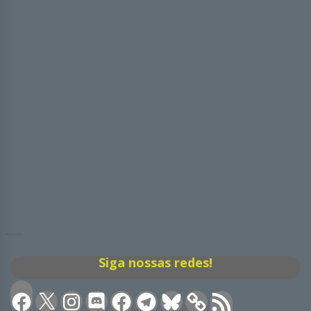
Siga nossas redes!
Facebook
X
Instagram
Discord
Facebook
Telegram
Bluesky
Feed
RSS