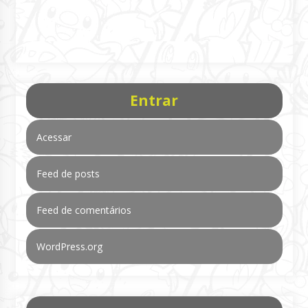
Entrar
Acessar
Feed de posts
Feed de comentários
WordPress.org