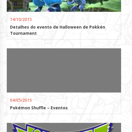
14/10/2015
Detalhes do evento de Halloween de Pokkén
Tournament
04/05/2015
Pokémon Shuffle – Eventos