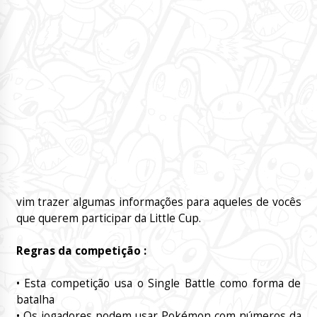
vim trazer algumas informações para aqueles de vocês
que querem participar da Little Cup.
Regras da competição :
• Esta competição usa o Single Battle como forma de
batalha
• Os jogadores podem usar Pokémon com números da