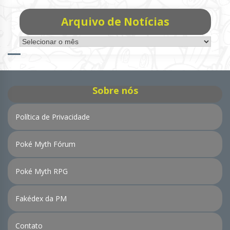
Arquivo de Notícias
Arquivo
de
Notícias
Sobre nós
Política de Privacidade
Poké Myth Fórum
Poké Myth RPG
Fakédex da PM
Contato