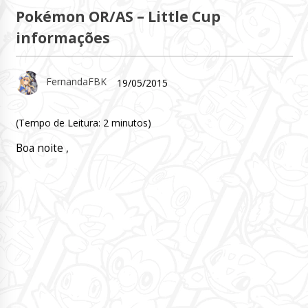
Pokémon OR/AS – Little Cup
informações
FernandaFBK
19/05/2015
(Tempo de Leitura:
2
minutos)
Boa noite ,