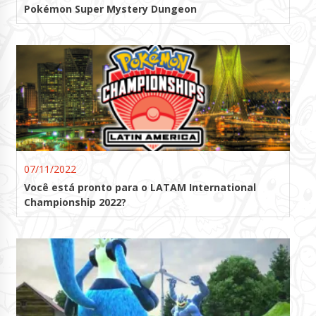
Pokémon Super Mystery Dungeon
07/11/2022
Você está pronto para o LATAM International
Championship 2022?