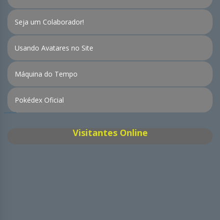
Seja um Colaborador!
Usando Avatares no Site
Máquina do Tempo
Pokédex Oficial
Visitantes Online