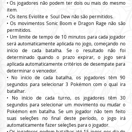
• Os jogadores não podem ter dois ou mais do mesmo
item.
• Os itens Eviolite e Soul Dew não são permitidos.
• Os movimentos Sonic Boom e Dragon Rage não são
permitidos.
• Um limite de tempo de 10 minutos para cada jogador
será automaticamente aplicada no jogo, começando no
início de cada batalha. Se o resultado não foi
determinado quando o prazo expirar, o jogo será
aplicada automaticamente critérios de desempate para
determinar o vencedor.
• No início de cada batalha, os jogadores têm 90
segundos para selecionar 3 Pokémon com o qual ira
batalhar.
• No início de cada turno, os jogadores têm 30
segundos para selecionar um movimento ou mudar o
Pokémon em batalha. Se um jogador não tem feito
suas seleções no final deste período, o jogo irá
automaticamente fazer seleções para o jogador.
• Os jogadores podem batalhar até 15 jogos por dia de