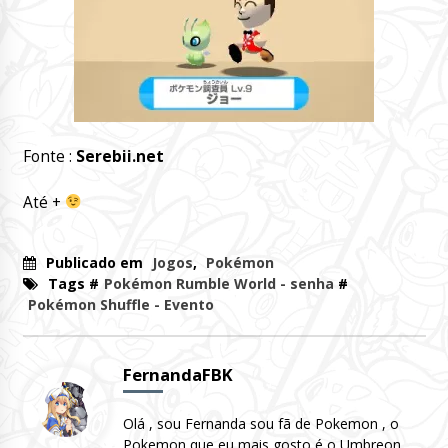
Fonte :
Serebii.net
Até +
Publicado em
Jogos
,
Pokémon
Tags #
Pokémon Rumble World - senha
#
Pokémon Shuffle - Evento
FernandaFBK
Olá , sou Fernanda sou fã de Pokemon , o
Pokemon que eu mais gosto é o Umbreon