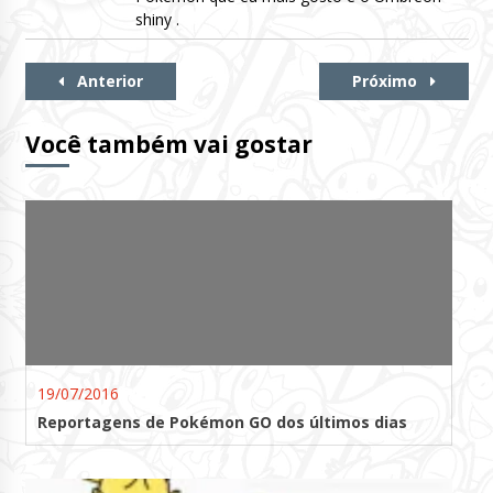
shiny .
Continue
Anterior
Próximo
Lendo
Você também vai gostar
19/07/2016
Reportagens de Pokémon GO dos últimos dias