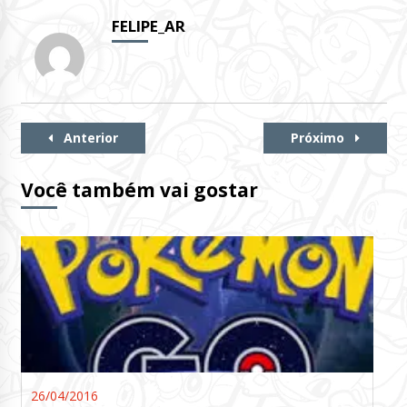
FELIPE_AR
Continue
Anterior
Próximo
Lendo
Você também vai gostar
26/04/2016