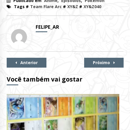
Publicado em
Anime
,
Episódios
,
Pokémon
Tags #
Team Flare Arc
#
XY&Z
#
XY&Z040
FELIPE_AR
Continue
Anterior
Próximo
Lendo
Você também vai gostar