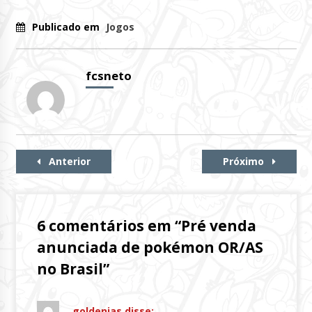
Publicado em
Jogos
fcsneto
Continue
Anterior
Próximo
Lendo
6 comentários em “
Pré venda
anunciada de pokémon OR/AS
no Brasil
”
goldenias
disse: