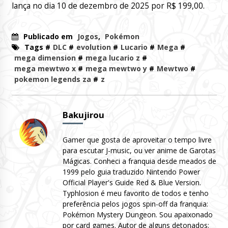
lança no dia 10 de dezembro de 2025 por R$ 199,00.
Publicado em
Jogos
,
Pokémon
Tags #
DLC
#
evolution
#
Lucario
#
Mega
#
mega dimension
#
mega lucario z
#
mega mewtwo x
#
mega mewtwo y
#
Mewtwo
#
pokemon legends za
#
z
Bakujirou
Gamer que gosta de aproveitar o tempo livre
para escutar J-music, ou ver anime de Garotas
Mágicas. Conheci a franquia desde meados de
1999 pelo guia traduzido Nintendo Power
Official Player's Guide Red & Blue Version.
Typhlosion é meu favorito de todos e tenho
preferência pelos jogos spin-off da franquia:
Pokémon Mystery Dungeon. Sou apaixonado
por card games. Autor de alguns detonados: