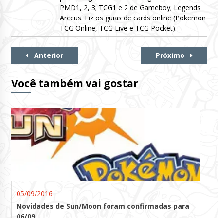
PMD1, 2, 3; TCG1 e 2 de Gameboy; Legends
Arceus. Fiz os guias de cards online (Pokemon
TCG Online, TCG Live e TCG Pocket).
Continue
Anterior
Próximo
Lendo
Você também vai gostar
05/09/2016
Novidades de Sun/Moon foram confirmadas para
06/09