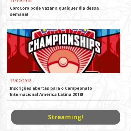
11/10/2016
CoroCoro pode vazar a qualquer dia dessa
semana!
15/02/2018
Inscrições abertas para o Campeonato
Internacional América Latina 2018!
Streaming!