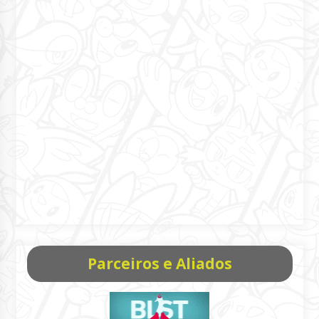
Parceiros e Aliados