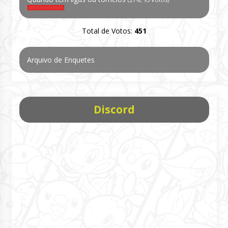
Total de Votos:
451
Arquivo de Enquetes
Discord