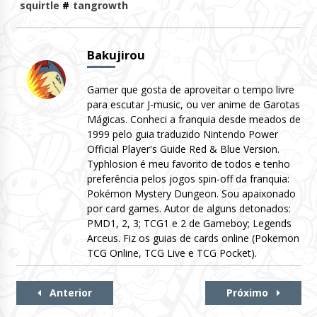
squirtle
#
tangrowth
Bakujirou
Gamer que gosta de aproveitar o tempo livre
para escutar J-music, ou ver anime de Garotas
Mágicas. Conheci a franquia desde meados de
1999 pelo guia traduzido Nintendo Power
Official Player's Guide Red & Blue Version.
Typhlosion é meu favorito de todos e tenho
preferência pelos jogos spin-off da franquia:
Pokémon Mystery Dungeon. Sou apaixonado
por card games. Autor de alguns detonados:
PMD1, 2, 3; TCG1 e 2 de Gameboy; Legends
Arceus. Fiz os guias de cards online (Pokemon
TCG Online, TCG Live e TCG Pocket).
Continue
Anterior
Próximo
Lendo