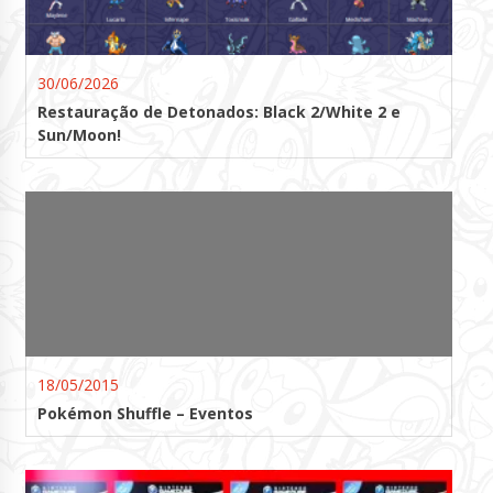
30/06/2026
Restauração de Detonados: Black 2/White 2 e
Sun/Moon!
18/05/2015
Pokémon Shuffle – Eventos