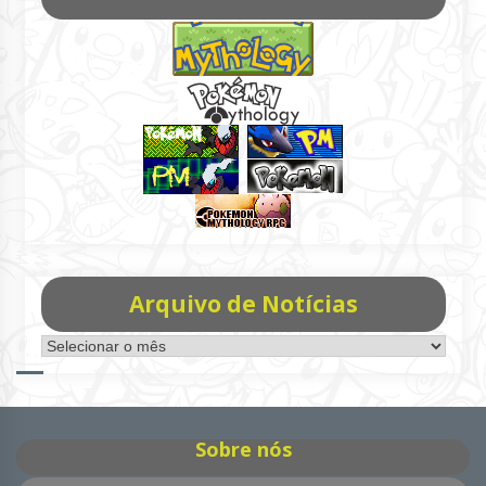
Arquivo de Notícias
Arquivo
de
Notícias
Sobre nós