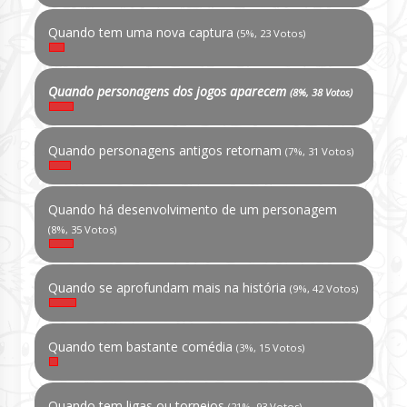
Quando tem uma nova captura
(5%, 23 Votos)
Quando personagens dos jogos aparecem
(8%, 38 Votos)
Quando personagens antigos retornam
(7%, 31 Votos)
Quando há desenvolvimento de um personagem
(8%, 35 Votos)
Quando se aprofundam mais na história
(9%, 42 Votos)
Quando tem bastante comédia
(3%, 15 Votos)
Quando tem ligas ou torneios
(21%, 93 Votos)