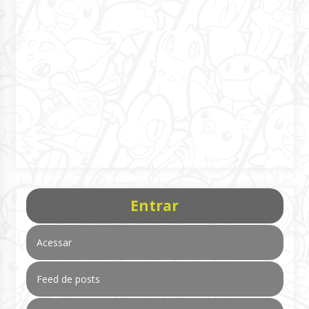
Entrar
Acessar
Feed de posts