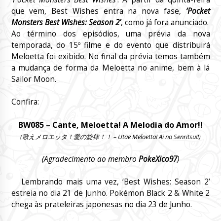
que vem, Best Wishes entra na nova fase,
‘Pocket
Monsters Best Wishes: Season 2’
, como já fora anunciado.
Ao término dos episódios, uma prévia da nova
temporada, do 15º filme e do evento que distribuirá
Meloetta foi exibido. No final da prévia temos também
a mudança de forma da Meloetta no anime, bem à lá
Sailor Moon.
Confira:
BW085 – Cante, Meloetta! A Melodia do Amor!!
(歌えメロエッタ！愛の旋律！！ – Utae Meloetta! Ai no Senritsu!!)
(Agradecimento ao membro
PokeXico97
)
Lembrando mais uma vez, ‘Best Wishes: Season 2’
estreia no dia 21 de Junho. Pokémon Black 2 & White 2
chega às prateleiras japonesas no dia 23 de Junho.