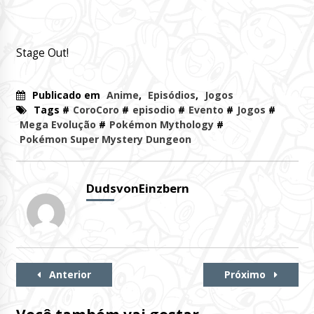
Stage Out!
Publicado em
Anime
,
Episódios
,
Jogos
Tags #
CoroCoro
#
episodio
#
Evento
#
Jogos
#
Mega Evolução
#
Pokémon Mythology
#
Pokémon Super Mystery Dungeon
DudsvonEinzbern
Continue
Anterior
Próximo
Lendo