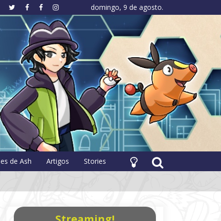
domingo, 9 de agosto.
hology
pes de Ash
Artigos
Stories
Streaming!