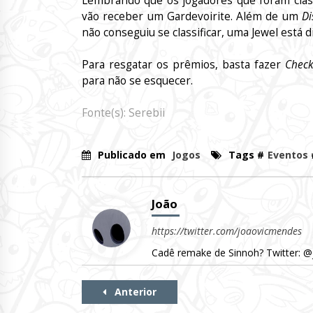
Lembrando que os jogadores que foram class
vão receber um Gardevoirite. Além de um
Di
não conseguiu se classificar, uma Jewel está d
Para resgatar os prêmios, basta fazer
Check
para não se esquecer.
Fonte(s): Serebii
Publicado em
Jogos
Tags #
Eventos
João
https://twitter.com/joaovicmendes
Cadê remake de Sinnoh? Twitter: 
Continue
Anterior
Lendo