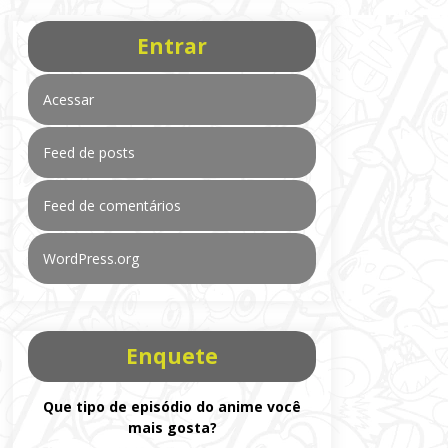
Entrar
Acessar
Feed de posts
Feed de comentários
WordPress.org
Enquete
Que tipo de episódio do anime você
mais gosta?