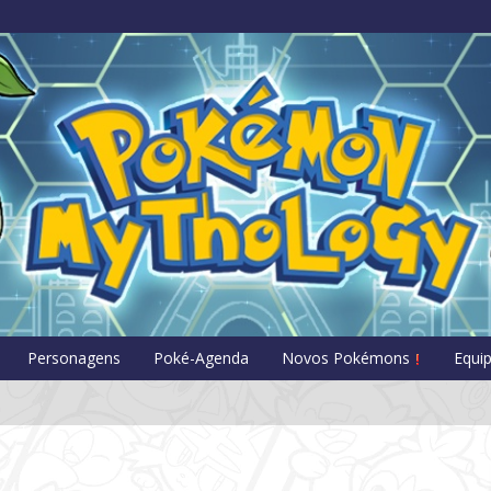
Pokémon Myt
Personagens
Poké-Agenda
Novos Pokémons
Equi