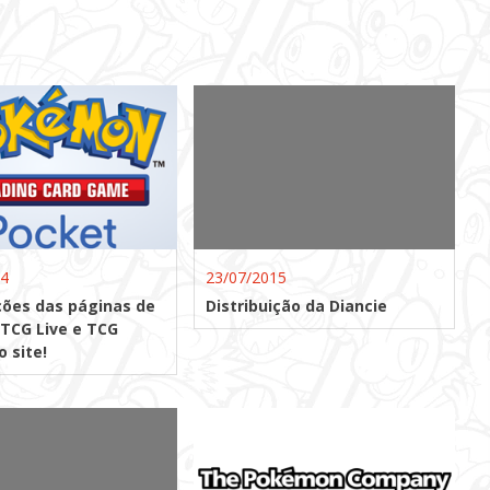
24
23/07/2015
ções das páginas de
Distribuição da Diancie
 TCG Live e TCG
 site!