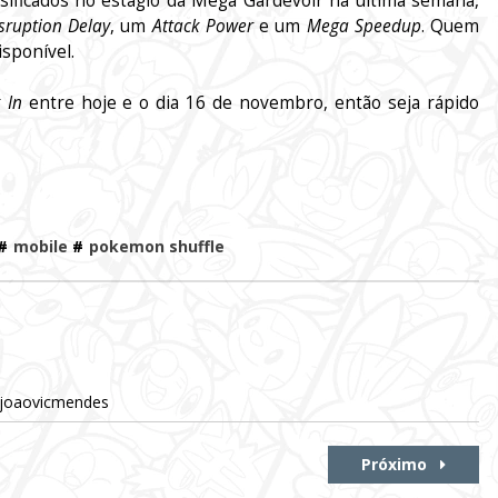
ificados no estágio da Mega Gardevoir na última semana,
sruption Delay
, um
Attack Power
e um
Mega Speedup
. Quem
isponível.
 In
entre hoje e o dia 16 de novembro, então seja rápido
#
mobile
#
pokemon shuffle
@joaovicmendes
Próximo