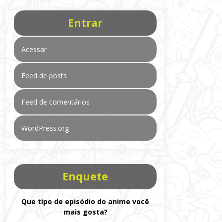
Entrar
Acessar
Feed de posts
Feed de comentários
WordPress.org
Enquete
Que tipo de episódio do anime você
mais gosta?