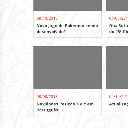
09/10/2013
01/03/20
Novo jogo de Pokémon sendo
Oha Suta 
desenvolvido?
do 15º fi
08/08/2013
05/10/20
Novidades Petição X e Y em
Atualizaç
Português!