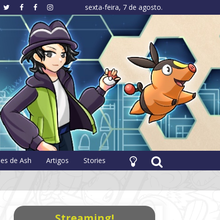
sexta-feira, 7 de agosto.
hology
pes de Ash
Artigos
Stories
Streaming!