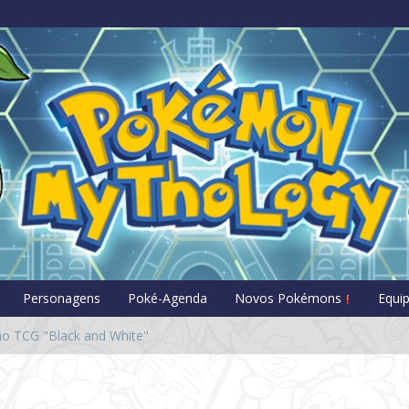
Pokémon Myt
Personagens
Poké-Agenda
Novos Pokémons
Equi
ão TCG "Black and White"