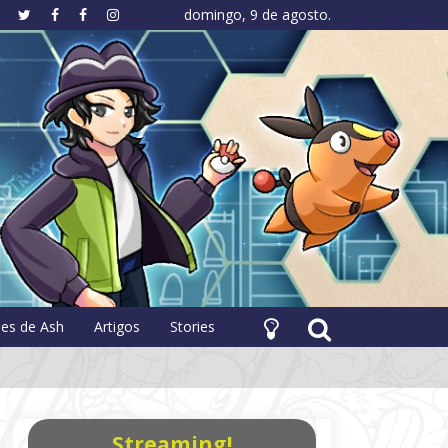
domingo, 9 de agosto.
hology
pes de Ash
Artigos
Stories
Streaming!