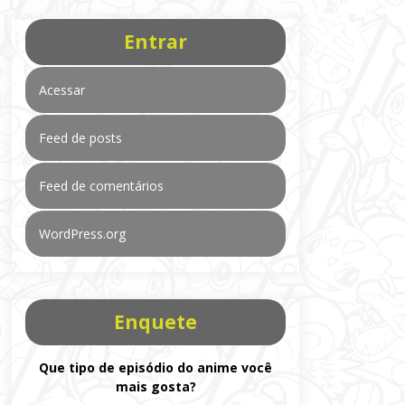
Entrar
Acessar
Feed de posts
Feed de comentários
WordPress.org
Enquete
Que tipo de episódio do anime você
mais gosta?