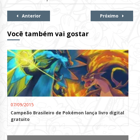
Continue
Anterior
Próximo
Lendo
Você também vai gostar
07/09/2015
Campeão Brasileiro de Pokémon lança livro digital
gratuito