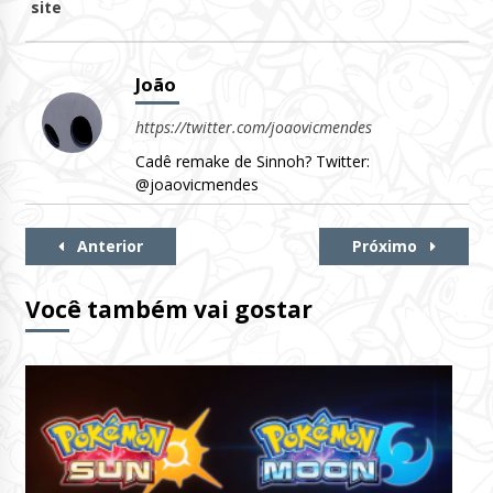
site
João
https://twitter.com/joaovicmendes
Cadê remake de Sinnoh? Twitter:
@joaovicmendes
Continue
Anterior
Próximo
Lendo
Você também vai gostar