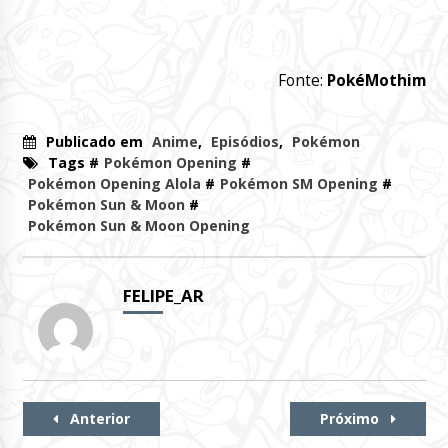
Fonte:
PokéMothim
Publicado em
Anime
,
Episódios
,
Pokémon
Tags #
Pokémon Opening
#
Pokémon Opening Alola
#
Pokémon SM Opening
#
Pokémon Sun & Moon
#
Pokémon Sun & Moon Opening
FELIPE_AR
Continue
Anterior
Próximo
Lendo