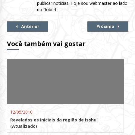
publicar notícias. Hoje sou webmaster ao lado
do Robert.
Continue
Anterior
Próximo
Lendo
Você também vai gostar
12/05/2010
Revelados os iniciais da região de Isshu!
(Atualizado)