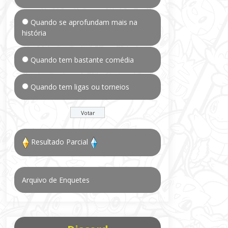
Quando se aprofundam mais na
história
Quando tem bastante comédia
Quando tem ligas ou torneios
Resultado Parcial
Arquivo de Enquetes