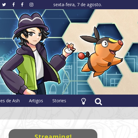
sexta-feira, 7 de agosto.
hology
pes de Ash
Artigos
Stories
Streaming!