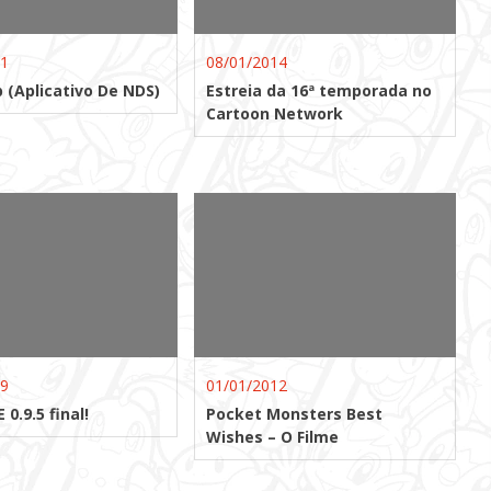
11
08/01/2014
 (Aplicativo De NDS)
Estreia da 16ª temporada no
Cartoon Network
09
01/01/2012
0.9.5 final!
Pocket Monsters Best
Wishes – O Filme