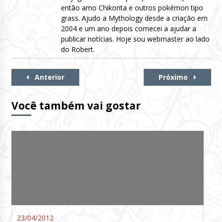
então amo Chikorita e outros pokémon tipo
grass. Ajudo a Mythology desde a criação em
2004 e um ano depois comecei a ajudar a
publicar notícias. Hoje sou webmaster ao lado
do Robert.
Continue
Anterior
Próximo
Lendo
Você também vai gostar
23/04/2012