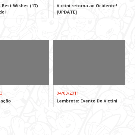
Best Wishes (17)
Victini retorna ao Ocidente!
do!
[UPDATE]
13
04/03/2011
tação
Lembrete: Evento Do Victini