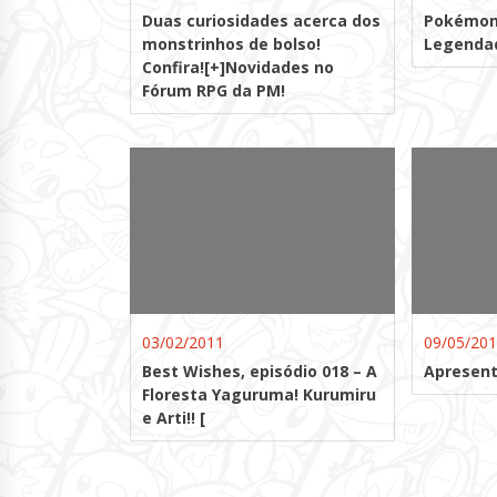
Duas curiosidades acerca dos
Pokémon 
monstrinhos de bolso!
Legenda
Confira![+]Novidades no
Fórum RPG da PM!
03/02/2011
09/05/20
Best Wishes, episódio 018 – A
Apresen
Floresta Yaguruma! Kurumiru
e Arti!! [