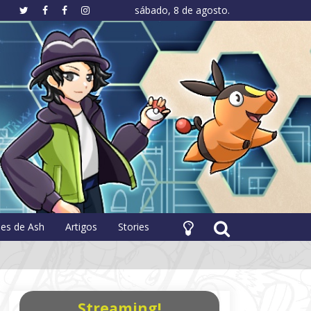
sábado, 8 de agosto.
hology
pes de Ash
Artigos
Stories
Streaming!