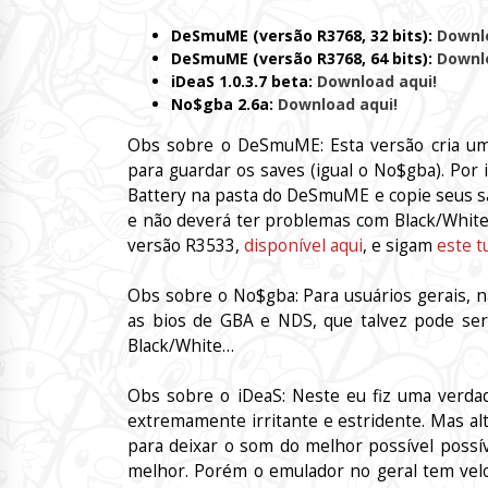
DeSmuME (versão R3768, 32 bits):
Downl
DeSmuME (versão R3768, 64 bits):
Downl
iDeaS 1.0.3.7 beta:
Download aqui!
No$gba 2.6a:
Download aqui!
Obs sobre o DeSmuME: Esta versão cria um
para guardar os saves (igual o No$gba). Por 
Battery na pasta do DeSmuME e copie seus s
e não deverá ter problemas com Black/White. 
versão R3533,
disponível aqui
, e sigam
este t
Obs sobre o No$gba: Para usuários gerais, n
as bios de GBA e NDS, que talvez pode ser
Black/White…
Obs sobre o iDeaS: Neste eu fiz uma verda
extremamente irritante e estridente. Mas alt
para deixar o som do melhor possível possív
melhor. Porém o emulador no geral tem veloc