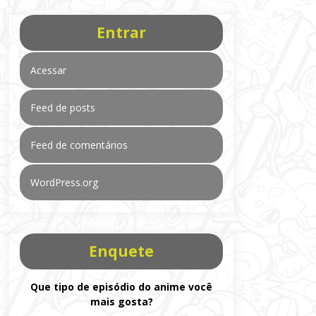
Entrar
Acessar
Feed de posts
Feed de comentários
WordPress.org
Enquete
Que tipo de episódio do anime você
mais gosta?