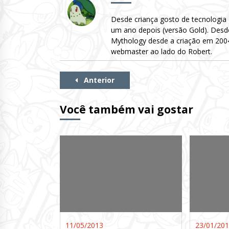
Desde criança gosto de tecnologia
um ano depois (versão Gold). Desd
Mythology desde a criação em 2004 
webmaster ao lado do Robert.
Continue
Anterior
Lendo
Você também vai gostar
11/05/2013
23/01/20