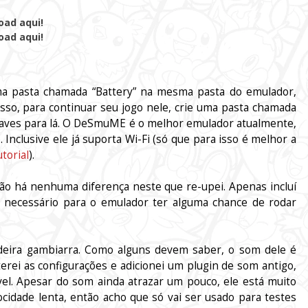
oad aqui!
oad aqui!
a pasta chamada “Battery” na mesma pasta do emulador,
isso, para continuar seu jogo nele, crie uma pasta chamada
aves para lá. O DeSmuME é o melhor emulador atualmente,
Inclusive ele já suporta Wi-Fi (só que para isso é melhor a
utorial
).
ão há nenhuma diferença neste que re-upei. Apenas incluí
 necessário para o emulador ter alguma chance de rodar
deira gambiarra. Como alguns devem saber, o som dele é
erei as configurações e adicionei um plugin de som antigo,
el. Apesar do som ainda atrazar um pouco, ele está muito
idade lenta, então acho que só vai ser usado para testes