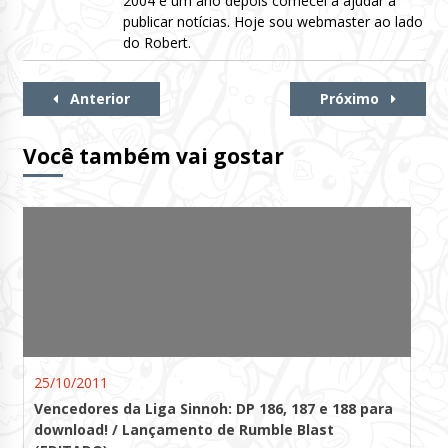
2004 e um ano depois comecei a ajudar a
publicar notícias. Hoje sou webmaster ao lado
do Robert.
Continue
Anterior
Próximo
Lendo
Você também vai gostar
25/10/2011
Vencedores da Liga Sinnoh: DP 186, 187 e 188 para
download! / Lançamento de Rumble Blast