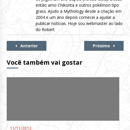
então amo Chikorita e outros pokémon tipo
grass. Ajudo a Mythology desde a criação em
2004 e um ano depois comecei a ajudar a
publicar notícias. Hoje sou webmaster ao lado
do Robert.
Continue
Anterior
Próximo
Lendo
Você também vai gostar
11/11/2012