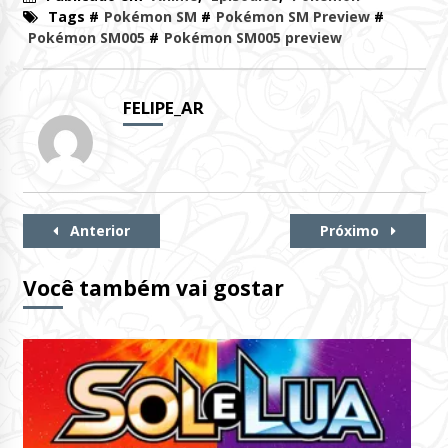
Tags #
Pokémon SM
#
Pokémon SM Preview
#
Pokémon SM005
#
Pokémon SM005 preview
FELIPE_AR
Continue
Anterior
Próximo
Lendo
Você também vai gostar