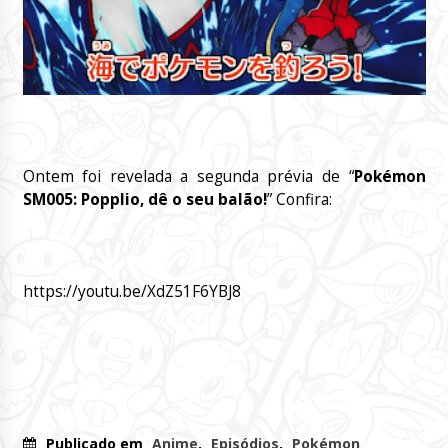
Ontem foi revelada a segunda prévia de “
Pokémon
SM005: Popplio, dê o seu balão!
” Confira:
https://youtu.be/XdZ51F6YBJ8
Publicado em
Anime
,
Episódios
,
Pokémon