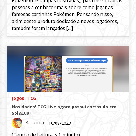
Pokémon Estampas Ilustradas), para incentivar as
pessoas a conhecer mais sobre como jogar as
famosas cartinhas Pokémon. Pensando nisso,
além deste produto dedicado a novos jogadores,
também foram lançados […]
Jogos
TCG
Novidades! TCG Live agora possui cartas da era
Sol&Lua!
Bakujirou
10/08/2023
(Tempo de Leitura:
< 1
minuto)