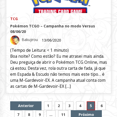
TCG
Pokémon TCGO – Campanha no modo Versus
08/06/20
Bakujirou
13/06/2020
(Tempo de Leitura:
< 1
minuto)
Boa noite? Como estão? Eu me atrasei mais ainda.
Deu preguiça de abrir o Pokémon TCG Online, mas
cá estou. Desta vez, rola outra carta de fada, já que
em Espada & Escudo não temos mais este tipo… é
uma M-Gardevoir-EX. A campanha atual conta com
as cartas de M-Gardevoir-EX […]
Paginação
Anterior
1
2
3
4
5
6
de
7
8
9
…
11
Próximo