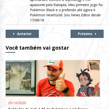
apaixonei pela franquia. Meu primeiro jogo foi
Pokémon Black e o preferido até agora é
Pokémon HeartGold. Sou News Editor desde
17/08/18
Continue
Anterior
Próximo
Lendo
Você também vai gostar
05/10/2020