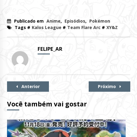
Publicado em
Anime
,
Episódios
,
Pokémon
Tags #
Kalos League
#
Team Flare Arc
#
XY&Z
FELIPE_AR
Continue
Anterior
Próximo
Lendo
Você também vai gostar